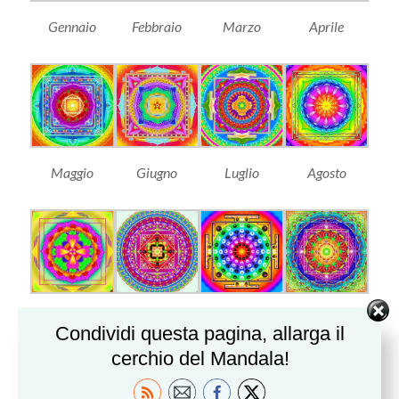
Gennaio
Febbraio
Marzo
Aprile
Maggio
Giugno
Luglio
Agosto
Settembre
Ottobre
Novembre
Dicembre
Condividi questa pagina, allarga il
cerchio del Mandala!
Al link qui sotto si può sfogliare e scaricare il
calendario già pronto da stampare e appendere