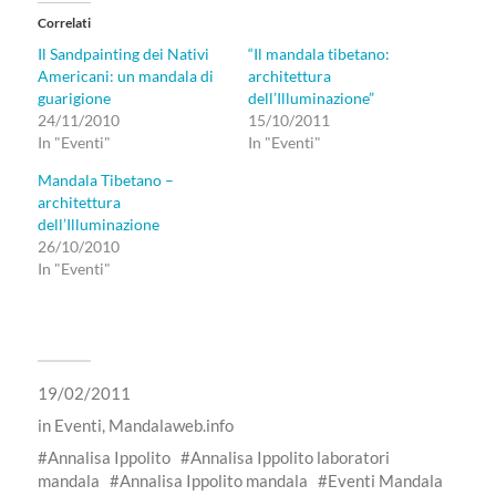
Correlati
Il Sandpainting dei Nativi
“Il mandala tibetano:
Americani: un mandala di
architettura
guarigione
dell’Illuminazione”
24/11/2010
15/10/2011
In "Eventi"
In "Eventi"
Mandala Tibetano –
architettura
dell’Illuminazione
26/10/2010
In "Eventi"
19/02/2011
in
Eventi
,
Mandalaweb.info
Annalisa Ippolito
Annalisa Ippolito laboratori
mandala
Annalisa Ippolito mandala
Eventi Mandala