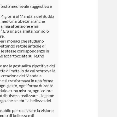
ontesto medievale suggestivo e
i 4 giorni al Mandala del Budda
a medicina tibetana, anche
la mia attenzione e mi
i”. Era una calamita non solo
re.
 per i monaci che studiano
spettando regole antiche di
e le stesse corrispondenze in
ne accartocciata sul legno
 ma la gestualita’ ripetitiva dei
te di metallo da cui scorreva la
a creazione del Mandala.
che si trasformava in una forma
Ogni gesto, ogni forma durante
dulo e una misura, ogni colore
ntribuisce a realizzare il legame
go che celebri la bellezza del
abile per realizzare la visione
pio di bellezza e di