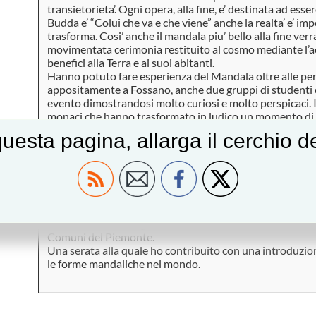
transietorieta’. Ogni opera, alla fine, e’ destinata ad esse
Budda e’ “Colui che va e che viene” anche la realta’ e’ i
trasforma. Cosi’ anche il mandala piu’ bello alla fine ver
movimentata cerimonia restituito al cosmo mediante l’ac
benefici alla Terra e ai suoi abitanti.
Hanno potuto fare esperienza del Mandala oltre alle p
appositamente a Fossano, anche due gruppi di studenti c
evento dimostrandosi molto curiosi e molto perspicaci. I
monaci che hanno trasformato in ludico un momento di a
scoperta. Ed e’ stato interessante per me poter rispondere
uesta pagina, allarga il cerchio 
delle ragazzine che andavano oltre l’immagine e captavan
spesso anche un occhio adulto avvezzo alla bellezza si la
Corollario di questa esperienza e’ stata una mostra foto
intensita’ curata dal fotografo Davide Dutto e una serat
resa possibile grazie all’interessamento di un gruppo d
e curiose del Buddismo, alla generosita’ del Comune di F
radicale Adelaide Aglietta che da anni sostiene la causa 
Comuni del Piemonte.
Una serata alla quale ho contribuito con una introduzio
le forme mandaliche nel mondo.