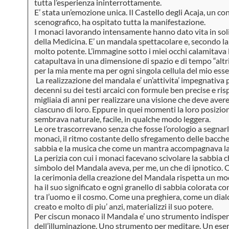
tutta l’esperienza ininterrottamente.
E’ stata un’emozione unica. Il Castello degli Acaja, un c
scenografico, ha ospitato tutta la manifestazione.
I monaci lavorando intensamente hanno dato vita in sol
della Medicina. E’ un mandala spettacolare e, secondo l
molto potente. L’immagine sotto i miei occhi calamitava 
catapultava in una dimensione di spazio e di tempo “altr
per la mia mente ma per ogni singola cellula del mio esse
La realizzazione del mandala e’ un’attivita’ impegnativa
decenni su dei testi arcaici con formule ben precise e ri
migliaia di anni per realizzare una visione che deve aver
ciascuno di loro. Eppure in quei momenti la loro posizio
sembrava naturale, facile, in qualche modo leggera.
Le ore trascorrevano senza che fosse l’orologio a segnarle
monaci, il ritmo costante dello sfregamento delle bacchet
sabbia e la musica che come un mantra accompagnava l
La perizia con cui i monaci facevano scivolare la sabbia 
simbolo del Mandala aveva, per me, un che di ipnotico. 
la cerimonia della creazione del Mandala rispetta un mo
ha il suo significato e ogni granello di sabbia colorata co
tra l’uomo e il cosmo. Come una preghiera, come un dialo
creato e molto di piu’ anzi, materializzi il suo potere.
Per ciscun monaco il Mandala e’ uno strumento indispens
dell’illuminazione. Uno strumento per meditare. Un esem