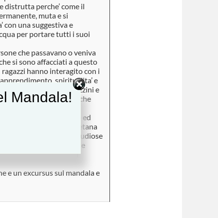
re distrutta perche’ come il
mpermanente, muta e si
ra’ con una suggestiva e
qua per portare tutti i suoi
ersone che passavano o veniva
he si sono affacciati a questo
 ragazzi hanno interagito con i
pprendimento, spiritualita’ e
 alle curiosita’ dei ragazzini e
del Mandala!
o aspetti e sottigliezze che
scia sfuggire.
grafica di grande impatto ed
a dedicata alla Causa tibetana
i persone appassionate, studiose
ossano e dell’associazione
tibetana insieme ad altri
ne e un excursus sul mandala e