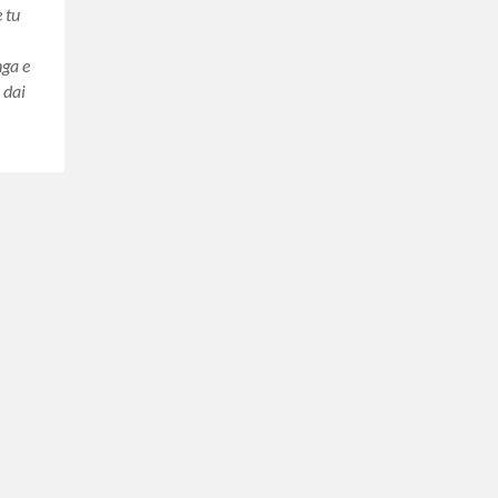
 tu
nga e
 dai